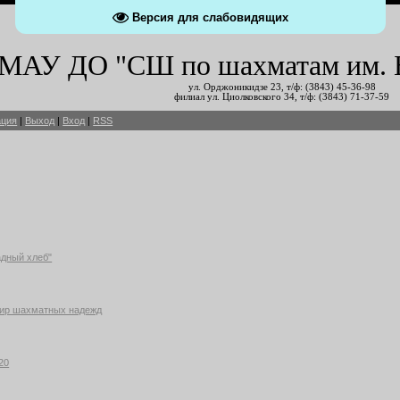
Версия для слабовидящих
МАУ ДО "СШ по шахматам им. Б.
ул. Орджоникидзе 23, т/ф: (3843) 45-36-98
филиал ул. Циолковского 34, т/ф: (3843) 71-37-59
ация
|
Выход
|
Вход
|
RSS
адный хлеб"
рнир шахматных надежд
20