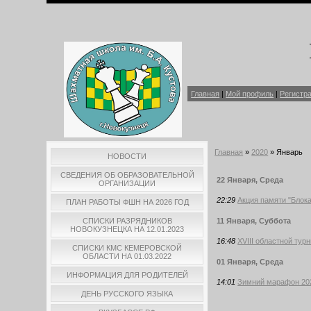
Главная
|
Мой профиль
|
Регистр
Главная
»
2020
»
Январь
НОВОСТИ
СВЕДЕНИЯ ОБ ОБРАЗОВАТЕЛЬНОЙ
22 Января, Среда
ОРГАНИЗАЦИИ
22:29
Акция памяти "Блок
ПЛАН РАБОТЫ ФШН НА 2026 ГОД
11 Января, Суббота
СПИСКИ РАЗРЯДНИКОВ
НОВОКУЗНЕЦКА НА 12.01.2023
16:48
XVIII областной ту
СПИСКИ КМС КЕМЕРОВСКОЙ
ОБЛАСТИ НА 01.03.2022
01 Января, Среда
ИНФОРМАЦИЯ ДЛЯ РОДИТЕЛЕЙ
14:01
Зимний марафон 20
ДЕНЬ РУССКОГО ЯЗЫКА